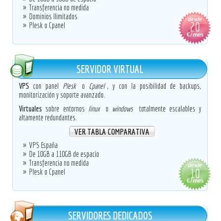
Transferencia no medida
Dominios Ilimitados
Plesk o Cpanel
SERVIDOR VIRTUAL
VPS
con panel
Plesk
o
Cpanel
, y con la posibilidad de backups,
monitorización y soporte avanzado.
Virtuales
sobre entornos
linux
o
windows
totalmente escalables y
altamente redundantes.
VER TABLA COMPARATIVA
VPS España
De 10GB a 110GB de espacio
Transferencia no medida
Plesk o Cpanel
SERVIDORES DEDICADOS