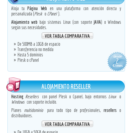
Aloja tu
Página Web
en una plataforma con atención directa y
personalizada (
Plesk
o
CPanel
).
Alojamiento web
bajo sistemas Linux (con soporte
JAVA
) o Windows
según sus necesidades.
VER TABLA COMPARATIVA
De 500MB a 10GB de espacio
Transferencia no medida
Hasta 5 dominios
Plesk o cPanel
ALOJAMIENTO RESELLER
Hosting
Resellers
con panel Plesk o Cpanel, bajo entornos
Linux
o
Windows
con soporte incluído.
Planes
multidominio
para todo tipo de profesionales,
resellers
o
distribuidores.
VER TABLA COMPARATIVA
De 10GB a 50GB de espacio