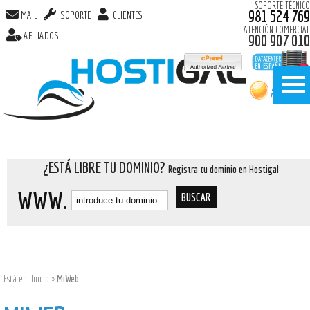
SOPORTE TÉCNICO
981 524 769
MAIL
SOPORTE
CLIENTES
ATENCIÓN COMERCIAL
AFILIADOS
900 907 010
¿ESTÁ LIBRE TU DOMINIO?
Registra tu dominio en Hostigal
WWW.
Está en:
Inicio
»
MiWeb