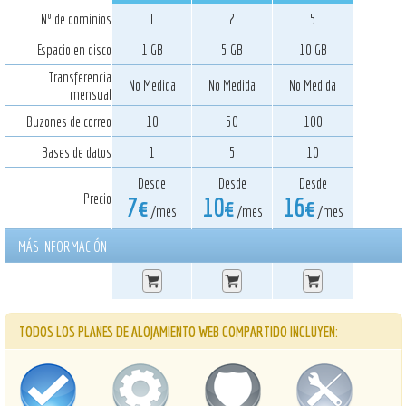
Nº de dominios
1
2
5
Espacio en disco
1 GB
5 GB
10 GB
Transferencia
No Medida
No Medida
No Medida
mensual
Buzones de correo
10
50
100
Bases de datos
1
5
10
Desde
Desde
Desde
Precio
7€
10€
16€
/mes
/mes
/mes
MÁS INFORMACIÓN
TODOS LOS PLANES DE
ALOJAMIENTO WEB
COMPARTIDO INCLUYEN: