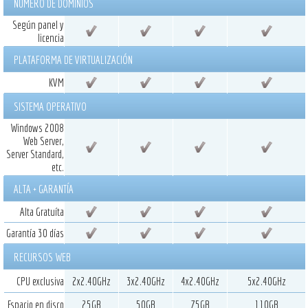
NÚMERO DE DOMINIOS
Según panel y
licencia
PLATAFORMA DE VIRTUALIZACIÓN
KVM
SISTEMA OPERATIVO
Windows 2008
Web Server,
Server Standard,
etc.
ALTA + GARANTÍA
Alta Gratuíta
Garantía 30 días
RECURSOS WEB
CPU exclusiva
2x2.40GHz
3x2.40GHz
4x2.40GHz
5x2.40GHz
Espacio en disco
25GB
50GB
75GB
110GB