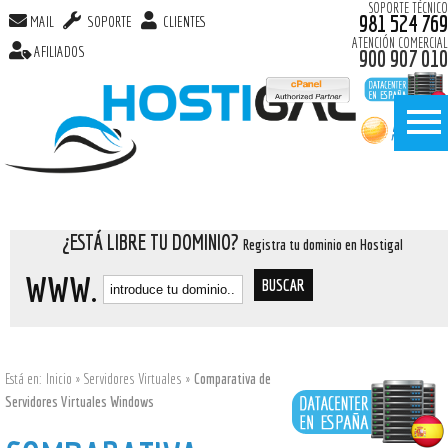
SOPORTE TÉCNICO
981 524 769
MAIL
SOPORTE
CLIENTES
ATENCIÓN COMERCIAL
AFILIADOS
900 907 010
¿ESTÁ LIBRE TU DOMINIO?
Registra tu dominio en Hostigal
WWW.
Está en:
Inicio
»
Servidores Virtuales
»
Comparativa de
Servidores Virtuales Windows