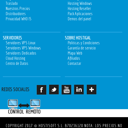
Traslado
Hosting Windows
Nuestros Precios
Hosting Reseller
Distribuidores
Pack Aplicaciones
Privacidad WHO IS
Demos del panel
SERVIDORES
SOBRE HOSTIGAL
Servidores VPS Linux
Politicas y Condiciones
Servidores VPS Windows
Garantía de servicio
Servidores Dedicados
Mapa Web
Cloud Hosting
Afiliados
Centro de Datos
Contactar
REDES SOCIALES
COPYRIGHT 2017 © HOSTISOFT S.L. B70236120
NOTA: LOS PRECIOS NO